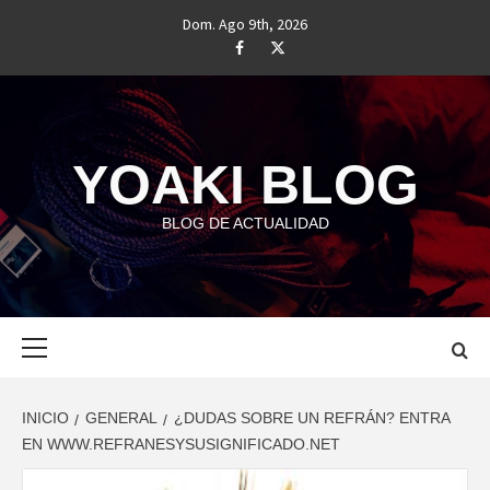
Saltar
Dom. Ago 9th, 2026
al
#
#
contenido
YOAKI BLOG
BLOG DE ACTUALIDAD
Menú
principal
INICIO
GENERAL
¿DUDAS SOBRE UN REFRÁN? ENTRA
EN WWW.REFRANESYSUSIGNIFICADO.NET