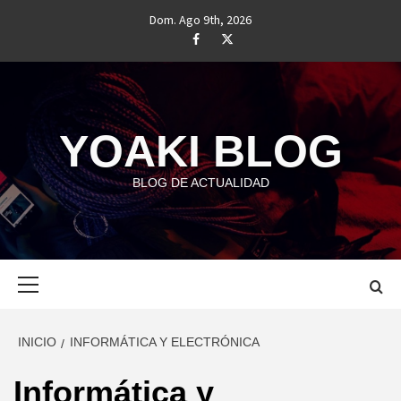
Saltar
Dom. Ago 9th, 2026
al
#
#
contenido
YOAKI BLOG
BLOG DE ACTUALIDAD
Menú
principal
INICIO
INFORMÁTICA Y ELECTRÓNICA
Informática y