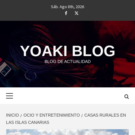
Saltar
Sáb. Ago 8th, 2026
al
#
#
contenido
YOAKI BLOG
BLOG DE ACTUALIDAD
Menú
principal
INICIO
OCIO Y ENTRETENIMIENTO
CASAS RURALES EN
LAS ISLAS CANARIAS