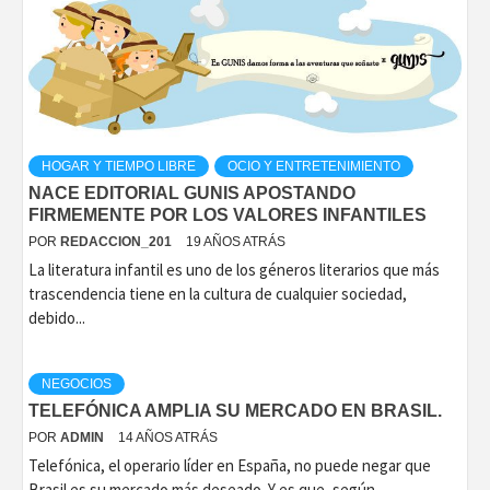
HOGAR Y TIEMPO LIBRE
OCIO Y ENTRETENIMIENTO
NACE EDITORIAL GUNIS APOSTANDO
FIRMEMENTE POR LOS VALORES INFANTILES
POR
REDACCION_201
19 AÑOS ATRÁS
La literatura infantil es uno de los géneros literarios que más
trascendencia tiene en la cultura de cualquier sociedad,
debido...
NEGOCIOS
TELEFÓNICA AMPLIA SU MERCADO EN BRASIL.
POR
ADMIN
14 AÑOS ATRÁS
Telefónica, el operario líder en España, no puede negar que
Brasil es su mercado más deseado. Y es que, según...