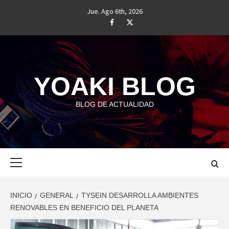
Saltar
Jue. Ago 6th, 2026
al
#
#
contenido
YOAKI BLOG
BLOG DE ACTUALIDAD
Menú
principal
INICIO
GENERAL
TYSEIN DESARROLLA AMBIENTES
RENOVABLES EN BENEFICIO DEL PLANETA