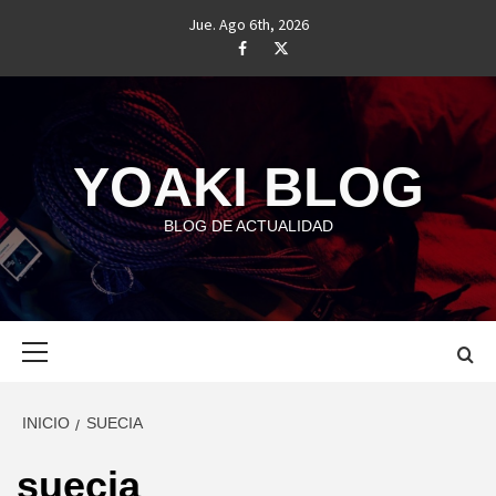
Saltar
Jue. Ago 6th, 2026
al
#
#
contenido
YOAKI BLOG
BLOG DE ACTUALIDAD
Menú
principal
INICIO
SUECIA
suecia