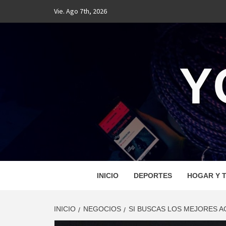
Saltar
Vie. Ago 7th, 2026
al
contenido
Y
INICIO
DEPORTES
HOGAR Y T
INICIO
NEGOCIOS
SI BUSCAS LOS MEJORES A