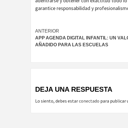
adentrarse y obtener con exactitud todo lo
garantice responsabilidad y profesionalismo
Navegación
ANTERIOR
APP AGENDA DIGITAL INFANTIL: UN VA
de
AÑADIDO PARA LAS ESCUELAS
entradas
DEJA UNA RESPUESTA
Lo siento, debes estar
conectado
para publicar 