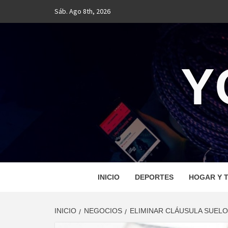
Saltar
Sáb. Ago 8th, 2026
al
contenido
Y
INICIO
DEPORTES
HOGAR Y T
INICIO
NEGOCIOS
ELIMINAR CLÁUSULA SUELO