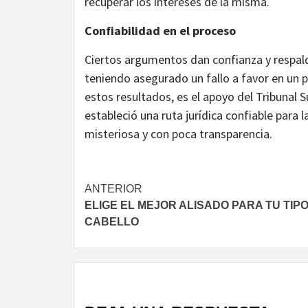
recuperar los intereses de la misma.
Confiabilidad en el proceso
Ciertos argumentos dan confianza y respal
teniendo asegurado un fallo a favor en un 
estos resultados, es el apoyo del Tribunal
estableció una ruta jurídica confiable para
misteriosa y con poca transparencia.
Navegación
ANTERIOR
ELIGE EL MEJOR ALISADO PARA TU TIP
de
CABELLO
entradas