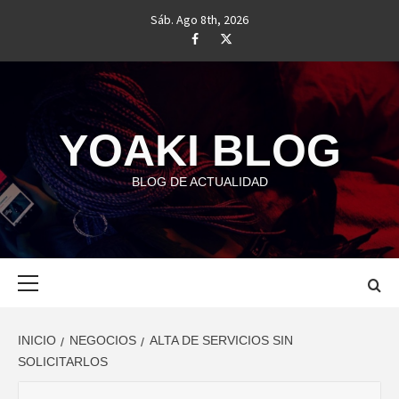
Saltar
Sáb. Ago 8th, 2026
al
#
#
contenido
YOAKI BLOG
BLOG DE ACTUALIDAD
Menú
principal
INICIO
NEGOCIOS
ALTA DE SERVICIOS SIN
SOLICITARLOS